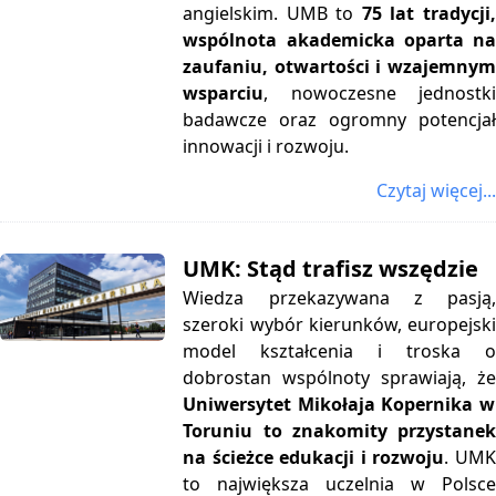
angielskim. UMB to
75 lat tradycji
wspólnota akademicka oparta na
zaufaniu, otwartości i wzajemnym
wsparciu
, nowoczesne jednostki
badawcze oraz ogromny potencjał
innowacji i rozwoju.
Czytaj więcej...
UMK: Stąd trafisz wszędzie
Wiedza przekazywana z pasją,
szeroki wybór kierunków, europejski
model kształcenia i troska o
dobrostan wspólnoty sprawiają, że
Uniwersytet Mikołaja Kopernika w
Toruniu to znakomity przystanek
na ścieżce edukacji i rozwoju
.
UM
to największa uczelnia w Polsce