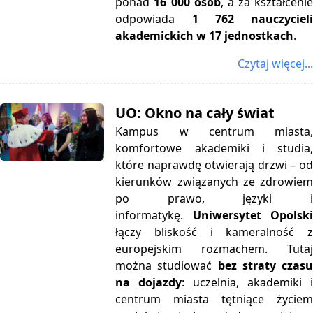
ponad
16 000 osób
, a za kształceni
odpowiada
1 762 nauczyciel
akademickich w 17 jednostkach
.
Czytaj więcej...
UO: Okno na cały świat
Kampus w centrum miasta,
komfortowe akademiki i studia,
które naprawdę otwierają drzwi – od
kierunków związanych ze zdrowiem
po prawo, języki i
informatykę.
Uniwersytet Opolsk
łączy bliskość i kameralność z
europejskim rozmachem.
Tutaj
można studiować
bez straty czas
na dojazdy
: uczelnia, akademiki 
centrum miasta tętniące życiem