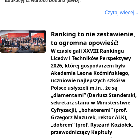
Edukacyjna Wartość Dodana (EWD).
Czytaj więcej...
Ranking to nie zestawienie,
to ogromna opowieść!
W czasie gali XXVIII Rankingu
Liceów i Techników Perspektywy
2026, której gospodarzem była
Akademia Leona Koźmińskiego,
uczniowie najlepszych szkół w
Polsce usłyszeli m.in., że są
„diamentami” (Dariusz Standerski,
sekretarz stanu w Ministerstwie
Cyfryzacji), „bohaterami” (prof.
Grzegorz Mazurek, rektor ALK),
„dobrem” (prof. Ryszard Koziołek,
przewodniczący Kapituły