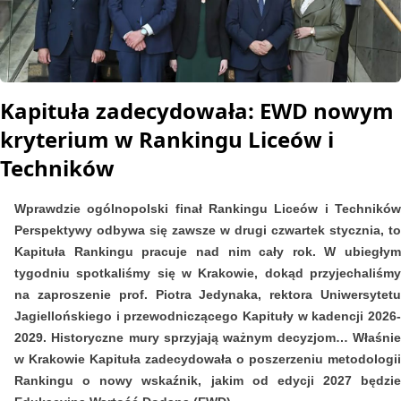
Poprzednie edycje
:
2025
2024
Kapituła zadecydowała: EWD nowym
2023
kryterium w Rankingu Liceów i
2022
Techników
2021
Wprawdzie ogólnopolski finał Rankingu Liceów i Techników
Perspektywy odbywa się zawsze w drugi czwartek stycznia, to
Kapituła Rankingu pracuje nad nim cały rok. W ubiegłym
tygodniu spotkaliśmy się w Krakowie, dokąd przyjechaliśmy
na zaproszenie prof. Piotra Jedynaka, rektora Uniwersytetu
Jagiellońskiego i przewodniczącego Kapituły w kadencji 2026-
2029. Historyczne mury sprzyjają ważnym decyzjom… Właśnie
w Krakowie Kapituła zadecydowała o poszerzeniu metodologii
Rankingu o nowy wskaźnik, jakim od edycji 2027 będzie