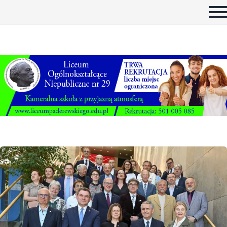
Informacje
Rankingi
Metodologia
Kapituła rankingu
Partnerzy Rankingu
Znak Jakości Szkoły
Q&A
Galeria
Errata
Mazowsze bez Warszawy