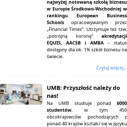
najwyżej notowaną szkołą biznesu
w Europie Środkowo-Wschodniej w
rankingu European Business
Schools
opracowywanym przez
„Financial Times”. Utrzymuje też tzw.
„potrójną koronę”
akredytacji
EQUIS, AACSB i AMBA
– status
dostępny dla ok. 1% szkół biznesu na
świecie.
Czytaj więcej...
UMB: Przyszłość należy do
nas!
Na UMB studiuje ponad
6000
studentów
, w tym 450
obcokrajowców pochodzących z
ponad 40 krajów kształci się w języku