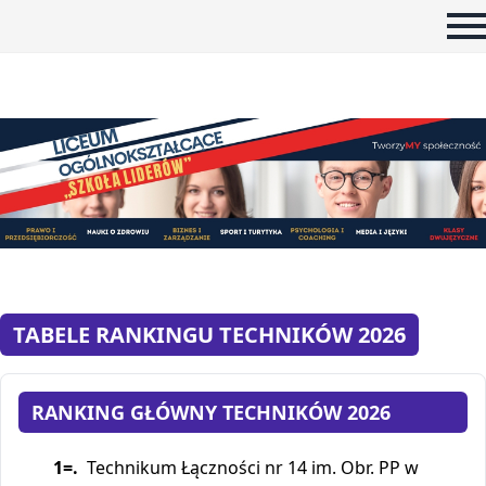
Informacje
Rankingi
Metodologia
Kapituła rankingu
Partnerzy Rankingu
Znak Jakości Szkoły
TABELE RANKINGU TECHNIKÓW 2026
Q&A
Galeria
RANKING GŁÓWNY TECHNIKÓW 2026
Errata
1=.
Technikum Łączności nr 14 im. Obr. PP w
Mazowsze bez Warszawy