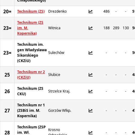
Chłapowskiego)
20=
Technikum (ZS)
Drezdenko
486
-
-
5
Technikum (ZS
23=
im. M.
Witnica
188
289
130
5
Kopernika)
Technikum im.
gen Władysława
23=
Sulechów
-
-
-
5
Sikorskiego
(CKZiU)
Technikum nr 2
25
Słubice
-
-
-
4
(CKZiU)
Technikum (ZS
26
Strzelce Kraj.
-
-
-
4
CKU)
Technikum nr 1
27
(ZSBiS im. M.
Gorzów Wlkp.
-
-
-
4
Kopernika)
Technikum (ZSP
Krosno
28
im. Wł.
-
-
-
4