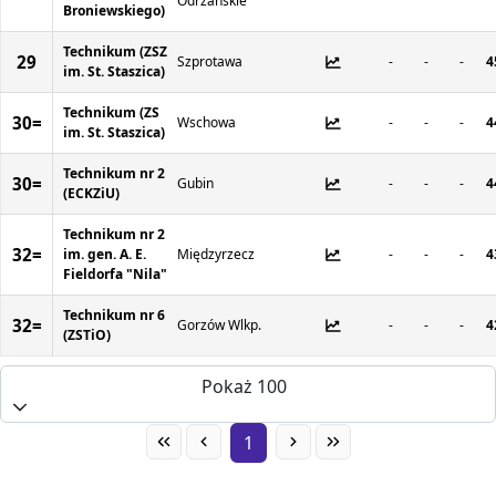
Odrzańskie
Broniewskiego)
Technikum (ZSZ
29
Szprotawa
-
-
-
4
im. St. Staszica)
Technikum (ZS
30=
Wschowa
-
-
-
4
im. St. Staszica)
Technikum nr 2
30=
Gubin
-
-
-
4
(ECKZiU)
Technikum nr 2
32=
im. gen. A. E.
Międzyrzecz
-
-
-
4
Fieldorfa "Nila"
Technikum nr 6
32=
Gorzów Wlkp.
-
-
-
4
(ZSTiO)
Pokaż 100
1