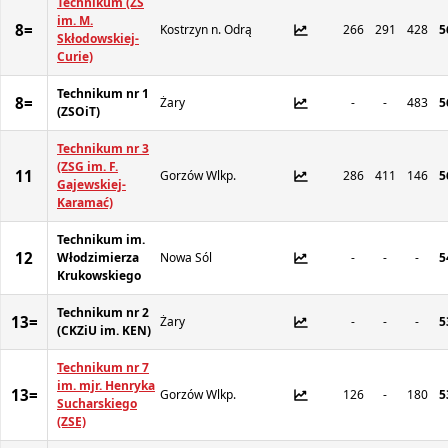
Technikum (ZS
im. M.
8=
Kostrzyn n. Odrą
266
291
428
5
Skłodowskiej-
Curie)
Technikum nr 1
8=
Żary
-
-
483
5
(ZSOiT)
Technikum nr 3
(ZSG im. F.
11
Gorzów Wlkp.
286
411
146
5
Gajewskiej-
Karamać)
Technikum im.
12
Włodzimierza
Nowa Sól
-
-
-
5
Krukowskiego
Technikum nr 2
13=
Żary
-
-
-
5
(CKZiU im. KEN)
Technikum nr 7
im. mjr. Henryka
13=
Gorzów Wlkp.
126
-
180
5
Sucharskiego
(ZSE)