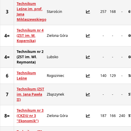
Technikum
Leśne im. prof.
3
Starościn
257
168
-
6
Jana
Miklaszewskiego
Technikum nr 4
4=
(ZST im. M.
Zielona Góra
-
-
-
6
Kopernika)
Technikum nr 2
4=
(ZST im. Wł.
Lubsko
-
-
-
6
Reymonta)
Technikum
6
Rogoziniec
140
129
-
5
Leśne
Technikum (ZST
7
im. Jana Pawła
Zbąszynek
-
-
-
5
II)
Technikum nr 3
8=
(CKZiU nr 3
Zielona Góra
187
166
240
5
"Ekonomik")