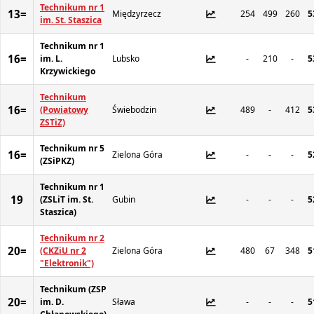
Technikum nr 1
13=
Międzyrzecz
254
499
260
5
im. St. Staszica
Technikum nr 1
16=
im. L.
Lubsko
-
210
-
5
Krzywickiego
Technikum
16=
(Powiatowy
Świebodzin
489
-
412
5
ZSTiZ)
Technikum nr 5
16=
Zielona Góra
-
-
-
5
(ZSiPKZ)
Technikum nr 1
19
(ZSLiT im. St.
Gubin
-
-
-
5
Staszica)
Technikum nr 2
20=
(CKZiU nr 2
Zielona Góra
480
67
348
5
"Elektronik")
Technikum (ZSP
20=
im. D.
Sława
-
-
-
5