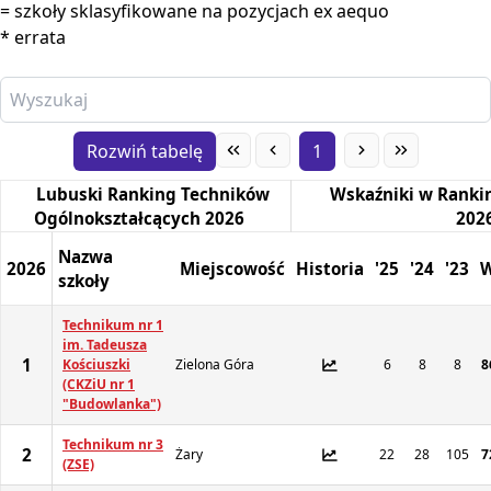
= szkoły sklasyfikowane na pozycjach ex aequo
Poprzednie edycje
:
* errata
2025
2024
2023
Rozwiń tabelę
1
2022
Lubuski Ranking Techników
Wskaźniki w Ranki
2021
Ogólnokształcących 2026
202
Nazwa
2026
Miejscowość
Historia
'25
'24
'23
szkoły
Technikum nr 1
im. Tadeusza
1
Kościuszki
Zielona Góra
6
8
8
8
(CKZiU nr 1
"Budowlanka")
Technikum nr 3
2
Żary
22
28
105
7
(ZSE)